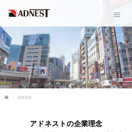
T
o
g
g
l
e
n
a
v
i
g
a
t
i
ホーム
経営理念
o
n
アドネストの企業理念