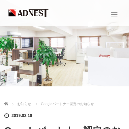
T
o
g
g
l
e
n
a
v
i
g
a
t
i
o
n
ホーム
お知らせ
Googleパートナー認定のお知らせ
2019.02.18