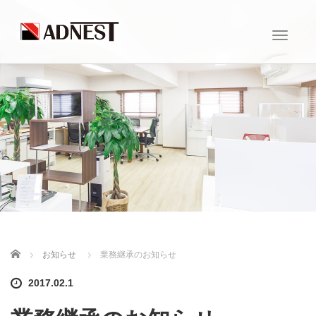
T
o
g
g
l
e
n
a
v
i
g
a
t
i
o
n
ホーム
お知らせ
業務継承のお知らせ
2017.02.1